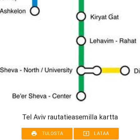
Tel Aviv rautatieasemilla kartta
print
system_update_alt
TULOSTA
LATAA